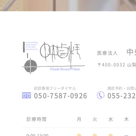
中
医療法人
〒400-0032 
初診専用フリーダイヤル
再診予約・お問
050-7587-0926
055-232
診療時間
月
火
水
木
9:00-13:00
●
●
●
ー