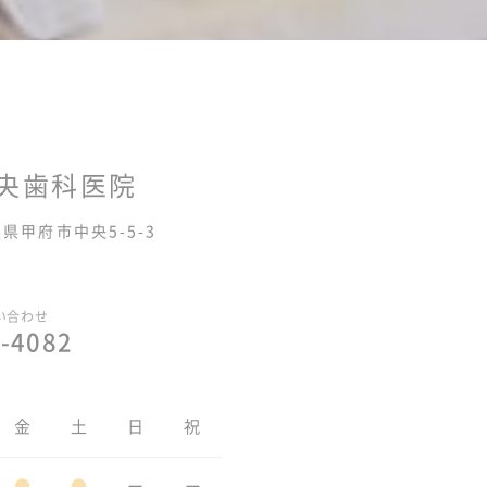
央歯科医院
山梨県甲府市中央5-5-3
い合わせ
-4082
金
土
日
祝
●
●
ー
ー