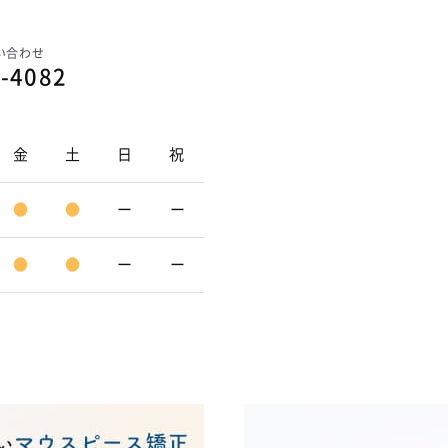
い合わせ
-4082
金
土
日
祝
●
●
ー
ー
●
●
ー
ー