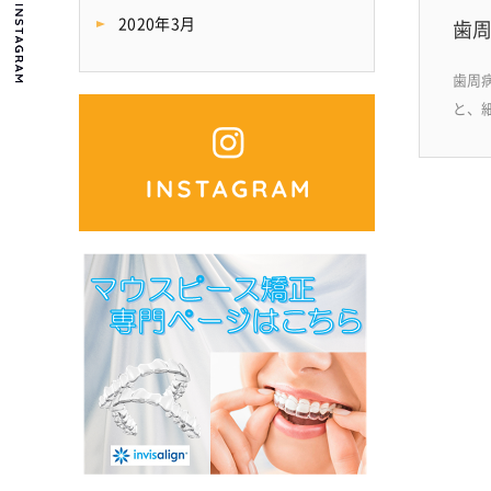
2020年3月
歯
歯周
と、